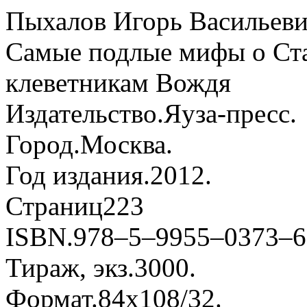
Пыхалов Игорь Васильев
Самые подлые мифы о Ст
клеветникам Вождя
Издательство.
Яуза-пресс.
Город.
Москва.
Год издания.
2012.
Страниц
223
ISBN.
978–5–9955–0373–6
Тираж, экз.
3000.
Формат.
84x108/32.