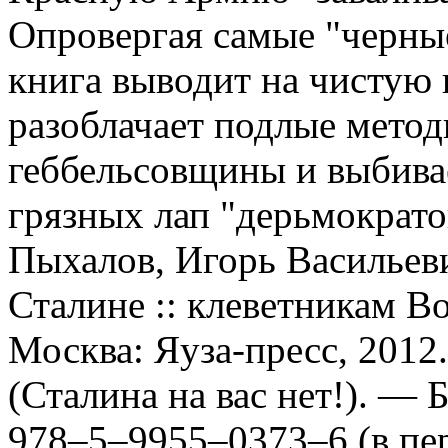
Опровергая самые "черные
книга выводит на чистую 
разоблачает подлые метод
геббельсовщины и выбива
грязных лап "дерьмократов
Пыхалов, Игорь Василье
Сталине :: клеветникам В
Москва: Яуза-пресс, 2012.
(Сталина на вас нет!). — 
978–5–9955–0373–6 (в пер