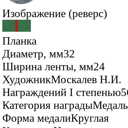
Изображение (реверс)
Планка
Диаметр, мм
32
Ширина ленты, мм
24
Художник
Москалев Н.И.
Награждений I степенью
5
Категория награды
Медаль
Форма медали
Круглая